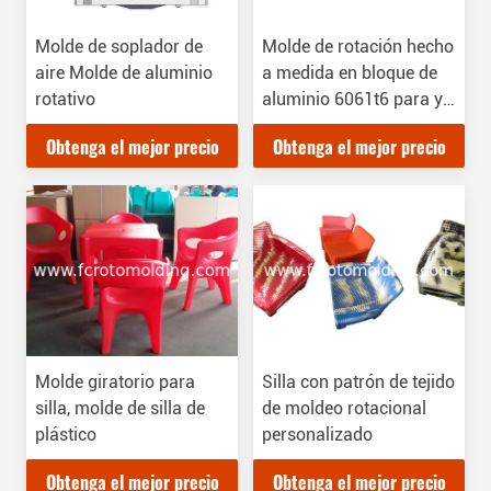
Molde de soplador de
Molde de rotación hecho
aire Molde de aluminio
a medida en bloque de
rotativo
aluminio 6061t6 para y
fabricación
Obtenga el mejor precio
Obtenga el mejor precio
personalizada
Molde giratorio para
Silla con patrón de tejido
silla, molde de silla de
de moldeo rotacional
plástico
personalizado
Obtenga el mejor precio
Obtenga el mejor precio