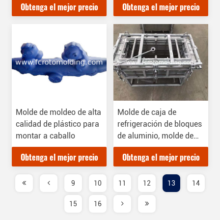
Obtenga el mejor precio
Obtenga el mejor precio
Molde de moldeo de alta
Molde de caja de
calidad de plástico para
refrigeración de bloques
montar a caballo
de aluminio, molde de
caja de refrigeración de
Obtenga el mejor precio
Obtenga el mejor precio
moldeo rotativo
9
10
11
12
13
14
15
16