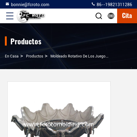
bonnie@fcroto.com
86--19821311286
Cita
Productos
>
>
>
En Casa
Productos
Moldeado Rotativo De Los Juegos
Molde De Rot