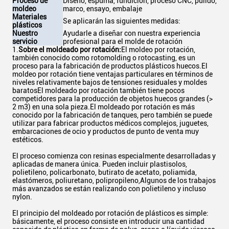
Proceso de
Diseño, espuma, fundición, proceso CNC, pulido,
moldeo
marco, ensayo, embalaje
Materiales
Se aplicarán las siguientes medidas:
plásticos
Nuestro
Ayudarle a diseñar con nuestra experiencia
servicio
profesional para el molde de rotación
1.
Sobre el moldeado por rotación:
El moldeo por rotación,
también conocido como rotomolding o rotocasting, es un
proceso para la fabricación de productos plásticos huecos.El
moldeo por rotación tiene ventajas particulares en términos de
niveles relativamente bajos de tensiones residuales y moldes
baratosEl moldeado por rotación también tiene pocos
competidores para la producción de objetos huecos grandes (>
2 m3) en una sola pieza.El moldeado por rotación es más
conocido por la fabricación de tanques, pero también se puede
utilizar para fabricar productos médicos complejos, juguetes,
embarcaciones de ocio y productos de punto de venta muy
estéticos.
El proceso comienza con resinas especialmente desarrolladas y
aplicadas de manera única. Pueden incluir plastisolos,
polietileno, policarbonato, butirato de acetato, poliamida,
elastómeros, poliuretano, polipropileno,Algunos de los trabajos
más avanzados se están realizando con polietileno y incluso
nylon.
El principio del moldeado por rotación de plásticos es simple:
básicamente, el proceso consiste en introducir una cantidad