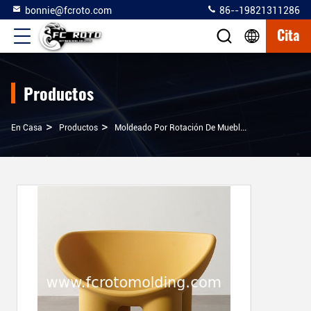
bonnie@fcroto.com
86--19821311286
Cita
Productos
>
>
>
En Casa
Productos
Moldeado Por Rotación De Muebles
Moldeado Po