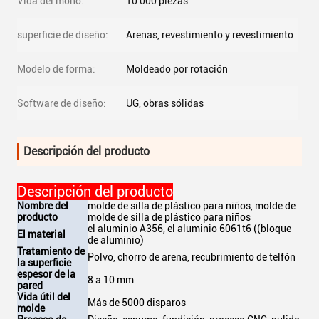
Vida del moho:
10 000 piezas
superficie de diseño:
Arenas, revestimiento y revestimiento
Modelo de forma:
Moldeado por rotación
Software de diseño:
UG, obras sólidas
Descripción del producto
Descripción del producto
Nombre del
molde de silla de plástico para niños, molde de
producto
molde de silla de plástico para niños
el aluminio A356, el aluminio 6061t6 ((bloque
El material
de aluminio)
Tratamiento de
Polvo, chorro de arena, recubrimiento de telfón
la superficie
espesor de la
8 a 10 mm
pared
Vida útil del
Más de 5000 disparos
molde