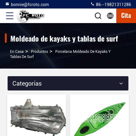
bonnie@fcroto.com
86--19821311286
Cita
Moldeado de kayaks y tablas de surf
>
>
En Casa
Productos
Porcelana Moldeado De Kayaks Y
Tablas De Surf
Categorías